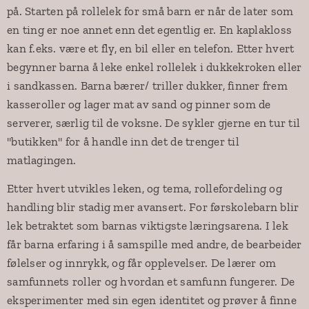
på. Starten på rollelek for små barn er når de later som
en ting er noe annet enn det egentlig er. En kaplakloss
kan f.eks. være et fly, en bil eller en telefon. Etter hvert
begynner barna å leke enkel rollelek i dukkekroken eller
i sandkassen. Barna bærer/ triller dukker, finner frem
kasseroller og lager mat av sand og pinner som de
serverer, særlig til de voksne. De sykler gjerne en tur til
"butikken" for å handle inn det de trenger til
matlagingen.
Etter hvert utvikles leken, og tema, rollefordeling og
handling blir stadig mer avansert. For førskolebarn blir
lek betraktet som barnas viktigste læringsarena. I lek
får barna erfaring i å samspille med andre, de bearbeider
følelser og innrykk, og får opplevelser. De lærer om
samfunnets roller og hvordan et samfunn fungerer. De
eksperimenter med sin egen identitet og prøver å finne