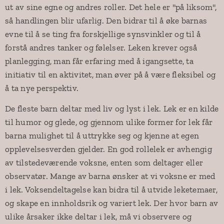
ut av sine egne og andres roller. Det hele er "på liksom",
så handlingen blir ufarlig. Den bidrar til å øke barnas
evne til å se ting fra forskjellige synsvinkler og til å
forstå andres tanker og følelser. Leken krever også
planlegging, man får erfaring med å igangsette, ta
initiativ til en aktivitet, man øver på å være fleksibel og
å ta nye perspektiv.
De fleste barn deltar med liv og lyst i lek. Lek er en kilde
til humor og glede, og gjennom ulike former for lek får
barna mulighet til å uttrykke seg og kjenne at egen
opplevelsesverden gjelder. En god rollelek er avhengig
av tilstedeværende voksne, enten som deltager eller
observatør. Mange av barna ønsker at vi voksne er med
i lek. Voksendeltagelse kan bidra til å utvide leketemaer,
og skape en innholdsrik og variert lek. Der hvor barn av
ulike årsaker ikke deltar i lek, må vi observere og